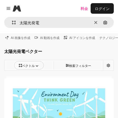
Magnific
料金
ログイン
Close menu
消去
画像で
AI 画像を作成
AI 動画を作成
AI アイコンを作成
テクノロジ
太陽光発電ベクター
ベクトル
検索フィルター