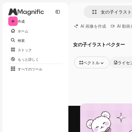
作成
AI 画像を作成
AI 動
ホーム
検索
女の子イラストベクター
ストック
もっと詳しく
ベクトル
ライセ
すべてのツール
全ての画像
ベクトル
イラスト
写真
PSD
テンプレート
モックアップ
動画
映像素材
モーショングラフィックス
動画テンプレート
アイコン
3D モデル