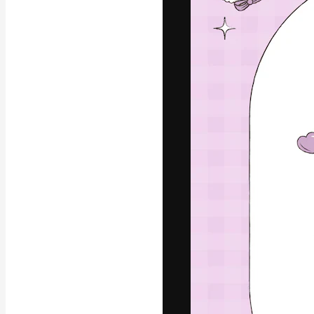
フォント
最高のクリエイ
ットフォーム。
店、スタジオを
います。
日本語
Copyright © 2010-