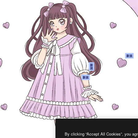
製品
はじめに
ティブ制作を導くためのプラ
Spaces
Academy
クリエイター、企業、代理
AI アシスタント
ドキュメント
含む100万人以上が利用して
AI 画像生成ツール
サポート
AI 動画生成ツール
利用規約
AI 音声合成ツール
プライバシーポリ
シー
ストックコンテン
ツ
オリジナル
新規
Claude/ChatGPT
クッキーポリシー
新
規
向けMCP
トラストセンター
エージェント
アフィリエイト
新規
API
法人向け
モバイルアプリ
すべてのMagnificツ
ール
2026
Freepik Company S.L.U.
無断複写・転載を禁じます
.
By clicking “Accept All Cookies”, you agr