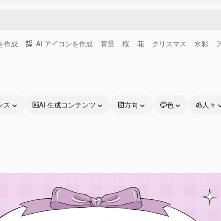
画を作成
AI アイコンを作成
背景
桜
花
クリスマス
水彩
ンス
AI 生成コンテンツ
方向
色
人々