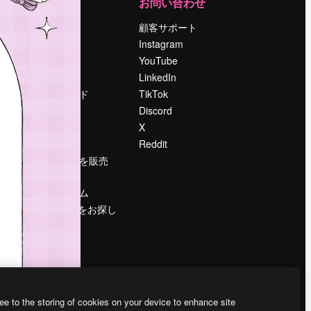
運営
お問い合わせ
料金
顧客サポート
会社概要
Instagram
Reviews
YouTube
採用情報
LinkedIn
検索トレンド
TikTok
ブログ
Discord
イベント
X
Slidesgo
Reddit
コンテンツを販売
する
プレスルーム
magnific.aiをお探し
ですか？
ee to the storing of cookies on your device to enhance site