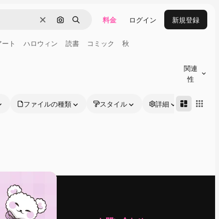
料金
ログイン
新規登録
消去
画像で検索
検索
アート
ハロウィン
読書
コミック
秋
関連
性
ファイルの種類
スタイル
詳細