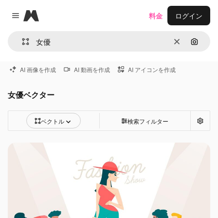
Magnific
料金
ログイン
Close menu
消去
画像で
AI 画像を作成
AI 動画を作成
AI アイコンを作成
女優ベクター
ベクトル
検索フィルター