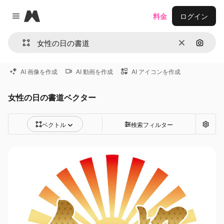
Magnific
料金
ログイン
Close menu
消去
画像で
AI 画像を作成
AI 動画を作成
AI アイコンを作成
女性の日の書道ベクター
ベクトル
検索フィルター