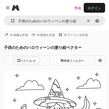
Magnific
料金
ログイン
Close menu
消去
画像で
AI 画像を作成
AI 動画を作成
AI アイコンを作成
子供のためのハロウィーンの塗り絵ベクター
ベクトル
検索フィルター