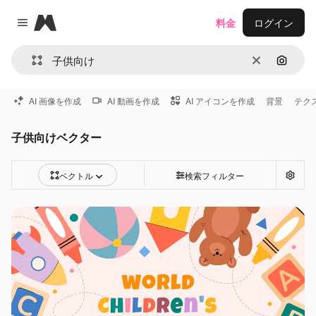
Magnific
料金
ログイン
Close menu
消去
画像で
AI 画像を作成
AI 動画を作成
AI アイコンを作成
背景
テク
子供向けベクター
ベクトル
検索フィルター