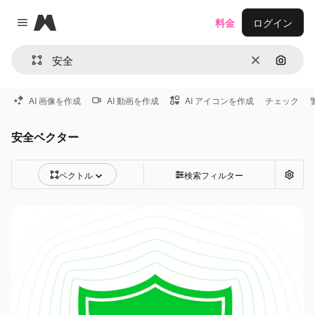
Magnific
料金
ログイン
Close menu
消去
画像で
AI 画像を作成
AI 動画を作成
AI アイコンを作成
チェック
安全ベクター
ベクトル
検索フィルター