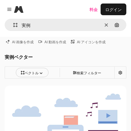
Magnific
料金
ログイン
Close menu
消去
画像で
AI 画像を作成
AI 動画を作成
AI アイコンを作成
実例ベクター
ベクトル
検索フィルター