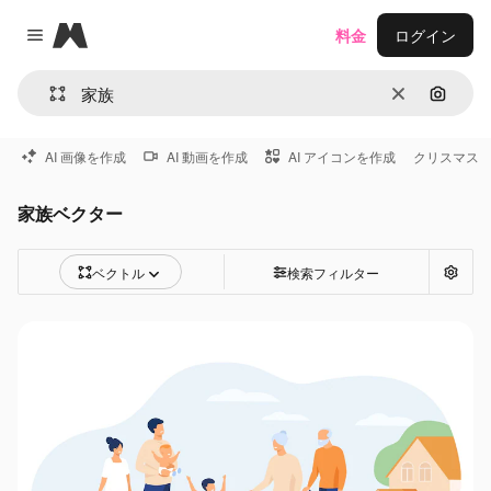
Magnific
料金
ログイン
Close menu
消去
画像で
AI 画像を作成
AI 動画を作成
AI アイコンを作成
クリスマス
家族ベクター
ベクトル
検索フィルター