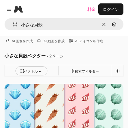
Magnific
料金
ログイン
Close menu
消去
画像で
AI 画像を作成
AI 動画を作成
AI アイコンを作成
小さな貝殻ベクター
- 2ページ
ベクトル
検索フィルター