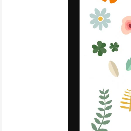
フォント
最高のクリエイ
ットフォーム。
店、スタジオを
います。
日本語
Copyright © 2010-