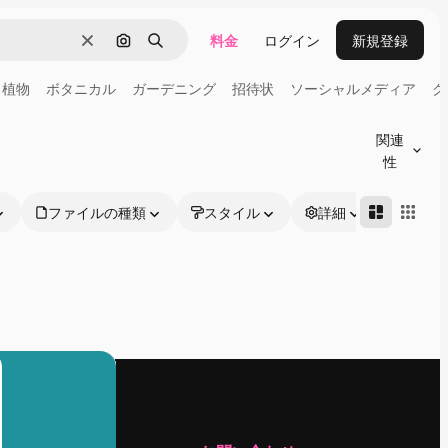
料金
ログイン
新規登録
消去
画像で検索
検索
植物
ボタニカル
ガーデニング
招待状
ソーシャルメディア
ク
関連
性
ファイルの種類
スタイル
詳細