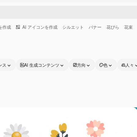
画を作成
AI アイコンを作成
シルエット
バナー
花びら
花束
ンス
AI 生成コンテンツ
方向
色
人々