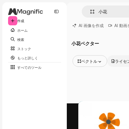
作成
AI 画像を作成
AI 動
ホーム
検索
小花ベクター
ストック
もっと詳しく
ベクトル
ライセ
すべてのツール
全ての画像
ベクトル
イラスト
写真
PSD
テンプレート
モックアップ
動画
映像素材
モーショングラフィックス
動画テンプレート
アイコン
3D モデル