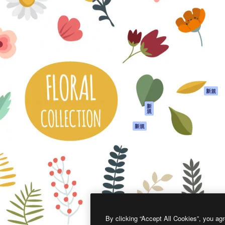
製品
はじめに
ティブ制作を導くためのプラ
Spaces
Academy
クリエイター、企業、代理
AI アシスタント
ドキュメント
含む100万人以上が利用して
AI 画像生成ツール
サポート
AI 動画生成ツール
利用規約
AI 音声合成ツール
プライバシーポリ
シー
ストックコンテン
ツ
オリジナル
新規
Claude/ChatGPT
クッキーポリシー
新
規
向けMCP
トラストセンター
エージェント
アフィリエイト
新規
API
法人向け
モバイルアプリ
すべてのMagnificツ
ール
2026
Freepik Company S.L.U.
無断複写・転載を禁じます
.
By clicking “Accept All Cookies”, you agr