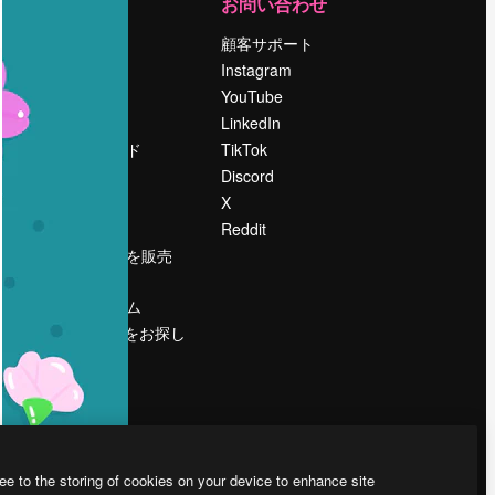
運営
お問い合わせ
料金
顧客サポート
会社概要
Instagram
Reviews
YouTube
採用情報
LinkedIn
検索トレンド
TikTok
ブログ
Discord
イベント
X
Slidesgo
Reddit
コンテンツを販売
する
プレスルーム
magnific.aiをお探し
ですか？
ee to the storing of cookies on your device to enhance site