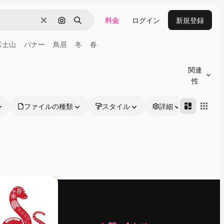
料金
ログイン
新規登録
消去
画像で検索
検索
富士山
バナー
鳥居
冬
春
関連
性
ファイルの種類
スタイル
詳細