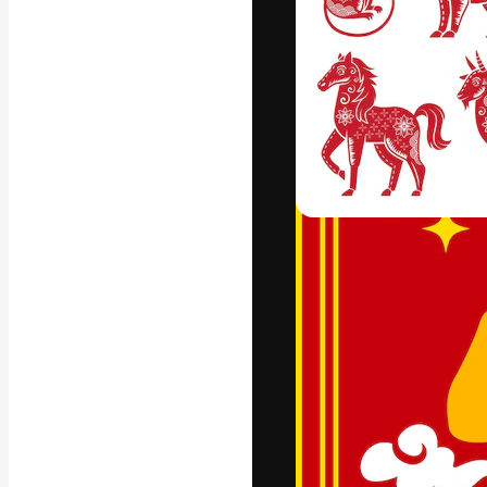
フォント
最高のクリエイ
ットフォーム。
店、スタジオを
います。
日本語
Copyright © 2010-