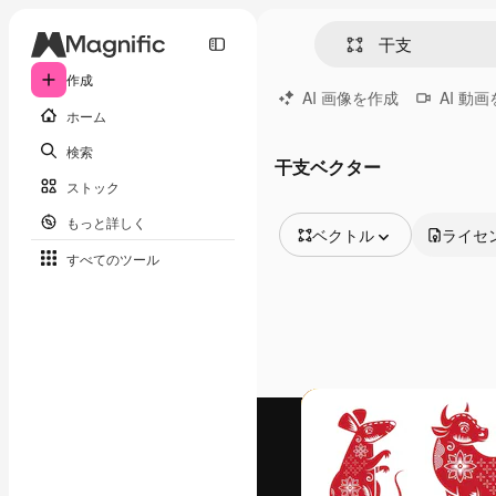
作成
AI 画像を作成
AI 動
ホーム
検索
干支ベクター
ストック
もっと詳しく
ベクトル
ライセ
すべてのツール
全ての画像
ベクトル
イラスト
写真
PSD
テンプレート
モックアップ
動画
映像素材
モーショングラフィックス
動画テンプレート
アイコン
3D モデル