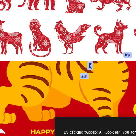
製品
はじめに
ティブ制作を導くためのプラ
Spaces
Academy
クリエイター、企業、代理
AI アシスタント
ドキュメント
含む100万人以上が利用して
AI 画像生成ツール
サポート
AI 動画生成ツール
利用規約
AI 音声合成ツール
プライバシーポリ
シー
ストックコンテン
ツ
オリジナル
新規
Claude/ChatGPT
クッキーポリシー
新
規
向けMCP
トラストセンター
エージェント
アフィリエイト
新規
API
法人向け
モバイルアプリ
すべてのMagnificツ
ール
2026
Freepik Company S.L.U.
無断複写・転載を禁じます
.
By clicking “Accept All Cookies”, you agr