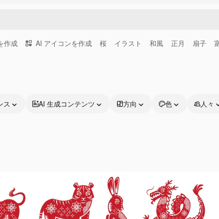
画を作成
AI アイコンを作成
桜
イラスト
和風
正月
扇子
ンス
AI 生成コンテンツ
方向
色
人々