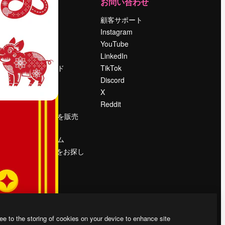
運営
お問い合わせ
料金
顧客サポート
会社概要
Instagram
Reviews
YouTube
採用情報
LinkedIn
検索トレンド
TikTok
ブログ
Discord
イベント
X
Slidesgo
Reddit
コンテンツを販売
する
プレスルーム
magnific.aiをお探し
ですか？
ee to the storing of cookies on your device to enhance site