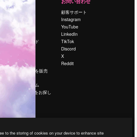
運営
お問い合わせ
料金
顧客サポート
会社概要
Instagram
Reviews
YouTube
採用情報
LinkedIn
検索トレンド
TikTok
ブログ
Discord
イベント
X
Slidesgo
Reddit
コンテンツを販売
する
プレスルーム
magnific.aiをお探し
ですか？
ee to the storing of cookies on your device to enhance site