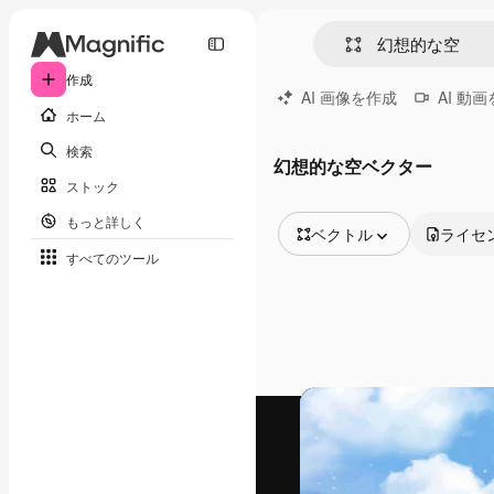
作成
AI 画像を作成
AI 動
ホーム
検索
幻想的な空ベクター
ストック
もっと詳しく
ベクトル
ライセ
すべてのツール
全ての画像
ベクトル
イラスト
写真
PSD
テンプレート
モックアップ
動画
映像素材
モーショングラフィックス
動画テンプレート
アイコン
3D モデル