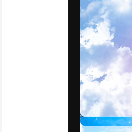
フォント
最高のクリエイ
ットフォーム。
店、スタジオを
います。
日本語
Copyright © 2010-