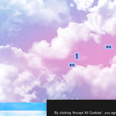
製品
はじめに
ティブ制作を導くためのプラ
Spaces
Academy
クリエイター、企業、代理
AI アシスタント
ドキュメント
含む100万人以上が利用して
AI 画像生成ツール
サポート
AI 動画生成ツール
利用規約
AI 音声合成ツール
プライバシーポリ
シー
ストックコンテン
ツ
オリジナル
新規
Claude/ChatGPT
クッキーポリシー
新
規
向けMCP
トラストセンター
エージェント
アフィリエイト
新規
API
法人向け
モバイルアプリ
すべてのMagnificツ
ール
2026
Freepik Company S.L.U.
無断複写・転載を禁じます
.
By clicking “Accept All Cookies”, you agr