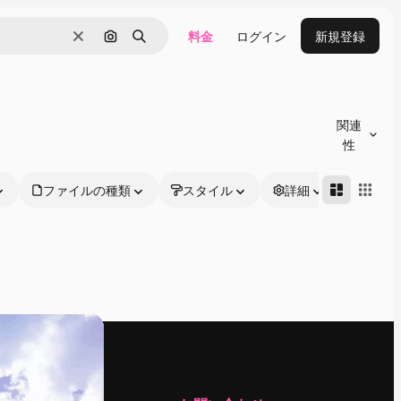
料金
ログイン
新規登録
消去
画像で検索
検索
関連
性
ファイルの種類
スタイル
詳細