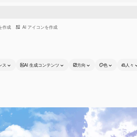
画を作成
AI アイコンを作成
ンス
AI 生成コンテンツ
方向
色
人々