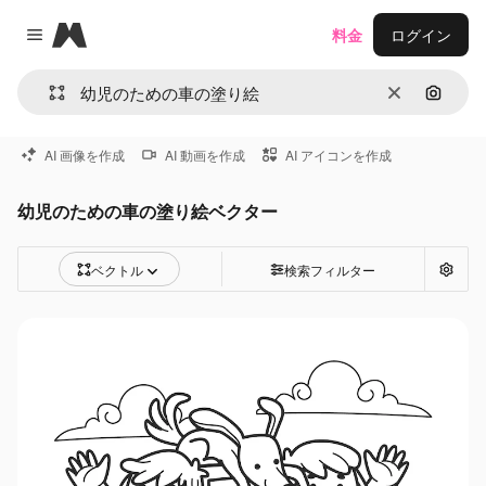
Magnific
料金
ログイン
Close menu
消去
画像で
AI 画像を作成
AI 動画を作成
AI アイコンを作成
幼児のための車の塗り絵ベクター
ベクトル
検索フィルター