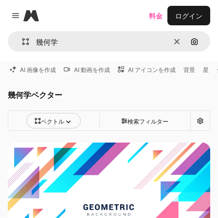
Magnific
料金
ログイン
Close menu
消去
画像で
AI 画像を作成
AI 動画を作成
AI アイコンを作成
背景
星
幾何学ベクター
ベクトル
検索フィルター