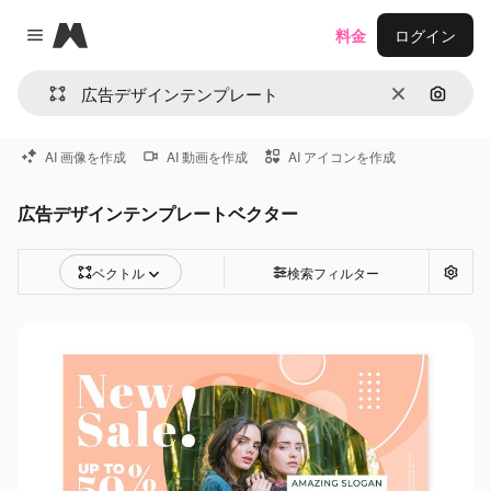
Magnific
料金
ログイン
Close menu
消去
画像で
AI 画像を作成
AI 動画を作成
AI アイコンを作成
広告デザインテンプレートベクター
ベクトル
検索フィルター