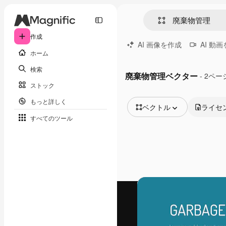
作成
AI 画像を作成
AI 動
ホーム
検索
廃棄物管理ベクター
- 2ペー
ストック
もっと詳しく
ベクトル
ライセ
すべてのツール
全ての画像
ベクトル
イラスト
写真
PSD
テンプレート
モックアップ
動画
映像素材
モーショングラフィックス
動画テンプレート
アイコン
3D モデル