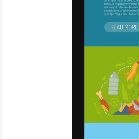
フォント
最高のクリエイ
ットフォーム。
店、スタジオを
います。
日本語
Copyright © 2010-