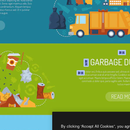
製品
はじめに
ティブ制作を導くためのプラ
Spaces
Academy
クリエイター、企業、代理
AI アシスタント
ドキュメント
含む100万人以上が利用して
AI 画像生成ツール
サポート
AI 動画生成ツール
利用規約
AI 音声合成ツール
プライバシーポリ
シー
ストックコンテン
ツ
オリジナル
新規
Claude/ChatGPT
クッキーポリシー
新
規
向けMCP
トラストセンター
エージェント
アフィリエイト
新規
API
法人向け
モバイルアプリ
すべてのMagnificツ
ール
2026
Freepik Company S.L.U.
無断複写・転載を禁じます
.
By clicking “Accept All Cookies”, you agr