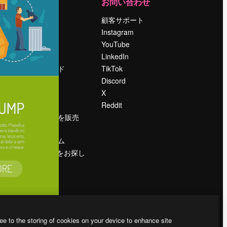
運営
お問い合わせ
料金
顧客サポート
会社概要
Instagram
Reviews
YouTube
採用情報
LinkedIn
検索トレンド
TikTok
ブログ
Discord
イベント
X
Slidesgo
Reddit
コンテンツを販売
する
プレスルーム
magnific.aiをお探し
ですか？
ee to the storing of cookies on your device to enhance site