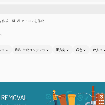
画を作成
AI アイコンを作成
ジ
ンス
AI 生成コンテンツ
方向
色
人々