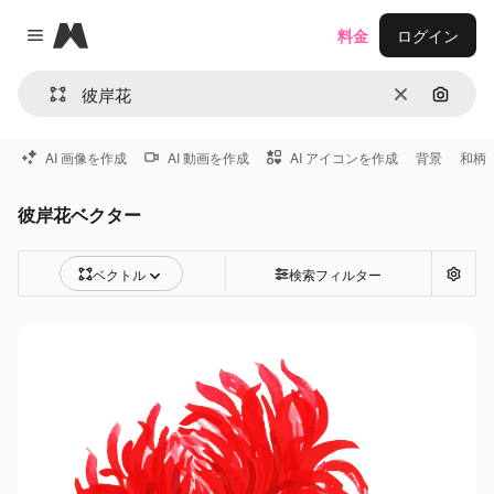
Magnific
料金
ログイン
Close menu
消去
画像で
AI 画像を作成
AI 動画を作成
AI アイコンを作成
背景
和柄
彼岸花ベクター
ベクトル
検索フィルター