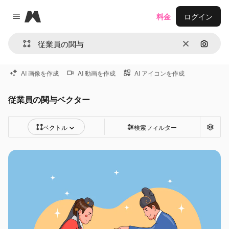
Magnific
料金
ログイン
Close menu
消去
画像で
AI 画像を作成
AI 動画を作成
AI アイコンを作成
従業員の関与ベクター
ベクトル
検索フィルター