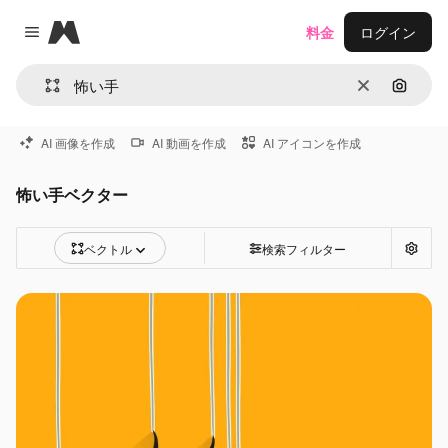
Magnific
料金
ログイン
Close menu
消去
画像で
AI 画像を作成
AI 動画を作成
AI アイコンを作成
怖い手ベクター
ベクトル
検索フィルター