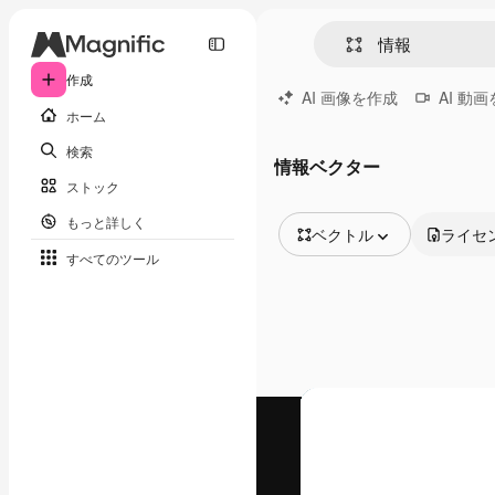
作成
AI 画像を作成
AI 動
ホーム
検索
情報ベクター
ストック
もっと詳しく
ベクトル
ライセ
すべてのツール
全ての画像
ベクトル
イラスト
写真
PSD
テンプレート
モックアップ
動画
映像素材
モーショングラフィックス
動画テンプレート
アイコン
3D モデル