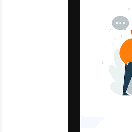
フォント
最高のクリエイ
ットフォーム。
店、スタジオを
います。
日本語
Copyright © 2010-