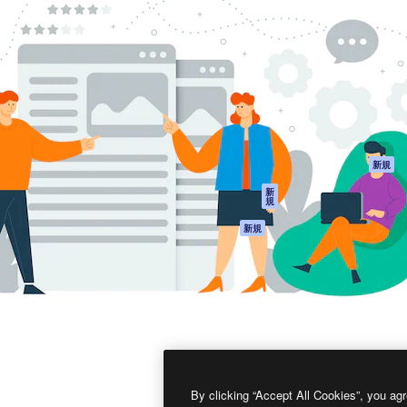
製品
はじめに
ティブ制作を導くためのプラ
Spaces
Academy
クリエイター、企業、代理
AI アシスタント
ドキュメント
含む100万人以上が利用して
AI 画像生成ツール
サポート
AI 動画生成ツール
利用規約
AI 音声合成ツール
プライバシーポリ
シー
ストックコンテン
ツ
オリジナル
新規
Claude/ChatGPT
クッキーポリシー
新
規
向けMCP
トラストセンター
エージェント
アフィリエイト
新規
API
法人向け
モバイルアプリ
すべてのMagnificツ
ール
2026
Freepik Company S.L.U.
無断複写・転載を禁じます
.
By clicking “Accept All Cookies”, you agr