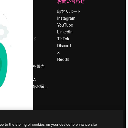
運営
お問い合わせ
料金
顧客サポート
会社概要
Instagram
Reviews
YouTube
採用情報
LinkedIn
検索トレンド
TikTok
ブログ
Discord
イベント
X
Slidesgo
Reddit
コンテンツを販売
する
プレスルーム
magnific.aiをお探し
ですか？
ee to the storing of cookies on your device to enhance site