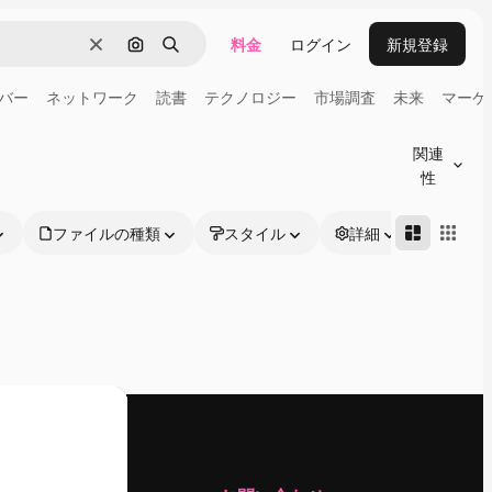
料金
ログイン
新規登録
消去
画像で検索
検索
バー
ネットワーク
読書
テクノロジー
市場調査
未来
マーケ
関連
性
ファイルの種類
スタイル
詳細