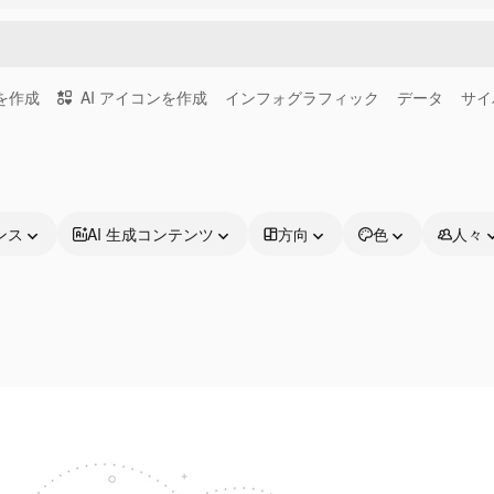
画を作成
AI アイコンを作成
インフォグラフィック
データ
サイ
ンス
AI 生成コンテンツ
方向
色
人々