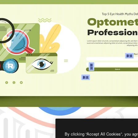
製品
はじめに
ティブ制作を導くためのプラ
Spaces
Academy
クリエイター、企業、代理
AI アシスタント
ドキュメント
含む100万人以上が利用して
AI 画像生成ツール
サポート
AI 動画生成ツール
利用規約
AI 音声合成ツール
プライバシーポリ
シー
ストックコンテン
ツ
オリジナル
新規
Claude/ChatGPT
クッキーポリシー
新
規
向けMCP
トラストセンター
エージェント
アフィリエイト
新規
API
法人向け
モバイルアプリ
すべてのMagnificツ
ール
2026
Freepik Company S.L.U.
無断複写・転載を禁じます
.
By clicking “Accept All Cookies”, you agr