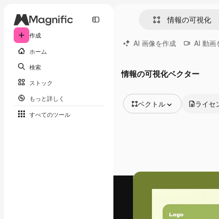
作成
AI 画像を作成
AI 動
ホーム
検索
情報の可視化ベクター
ストック
もっと詳しく
ベクトル
ライセ
すべてのツール
全ての画像
ベクトル
イラスト
写真
PSD
テンプレート
モックアップ
動画
映像素材
モーショングラフィックス
動画テンプレート
アイコン
3D モデル