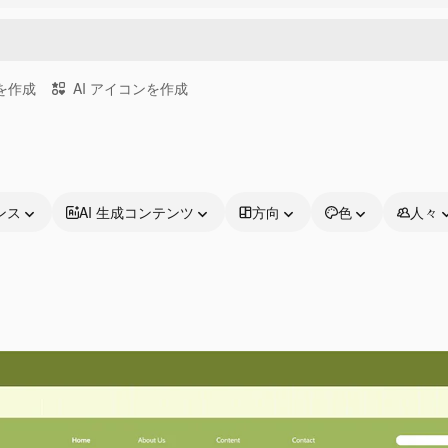
画を作成
AI アイコンを作成
ンス
AI 生成コンテンツ
方向
色
人々