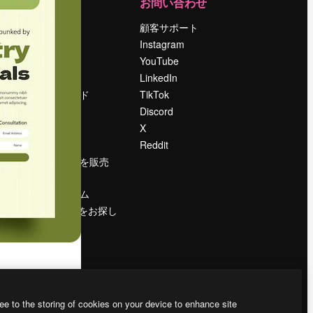
運営
お問い合わせ
料金
顧客サポート
会社概要
Instagram
Reviews
YouTube
採用情報
LinkedIn
検索トレンド
TikTok
ブログ
Discord
イベント
X
Slidesgo
Reddit
コンテンツを販売
する
プレスルーム
magnific.aiをお探し
ですか？
ee to the storing of cookies on your device to enhance site