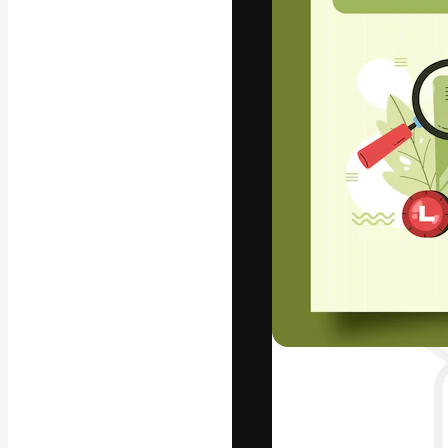
フォント
最高のクリエイ
ットフォーム。
店、スタジオを
います。
日本語
Copyright © 2010-