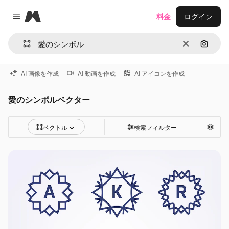
Magnific
料金
ログイン
Close menu
消去
画像で
AI 画像を作成
AI 動画を作成
AI アイコンを作成
愛のシンボルベクター
ベクトル
検索フィルター