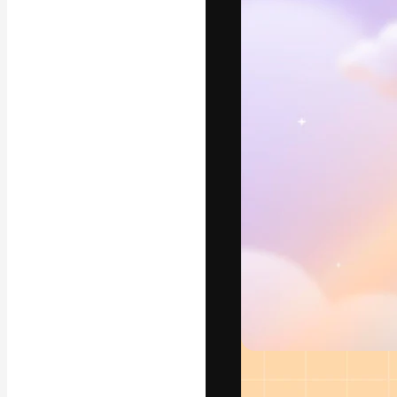
フォント
最高のクリエイ
ットフォーム。
店、スタジオを
います。
日本語
Copyright © 2010-