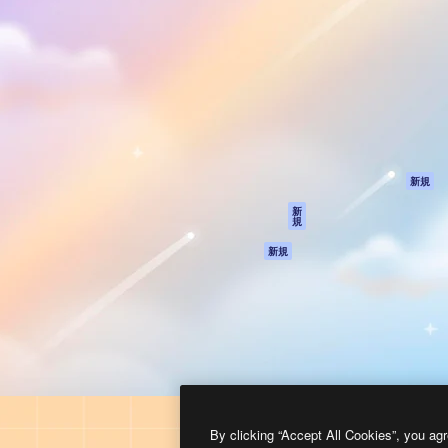
製品
はじめに
ティブ制作を導くためのプラ
Spaces
Academy
クリエイター、企業、代理
AI アシスタント
ドキュメント
含む100万人以上が利用して
AI 画像生成ツール
サポート
AI 動画生成ツール
利用規約
AI 音声合成ツール
プライバシーポリ
シー
ストックコンテン
ツ
オリジナル
新規
Claude/ChatGPT
クッキーポリシー
新
規
向けMCP
トラストセンター
エージェント
アフィリエイト
新規
API
法人向け
モバイルアプリ
すべてのMagnificツ
ール
2026
Freepik Company S.L.U.
無断複写・転載を禁じます
.
By clicking “Accept All Cookies”, you agr