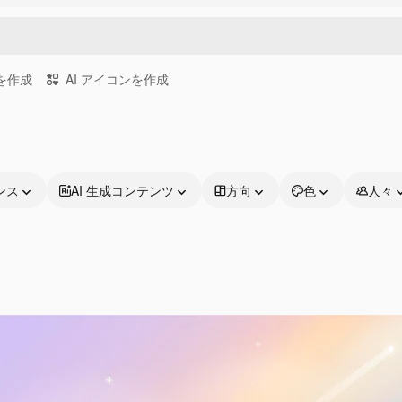
画を作成
AI アイコンを作成
ンス
AI 生成コンテンツ
方向
色
人々