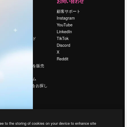
運営
お問い合わせ
料金
顧客サポート
会社概要
Instagram
Reviews
YouTube
採用情報
LinkedIn
検索トレンド
TikTok
ブログ
Discord
イベント
X
Slidesgo
Reddit
コンテンツを販売
する
プレスルーム
magnific.aiをお探し
ですか？
ee to the storing of cookies on your device to enhance site