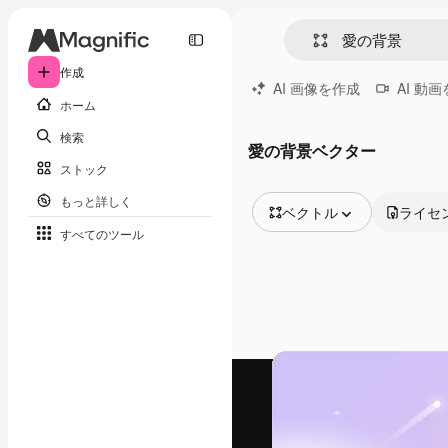
作成
AI 画像を作成
AI 動
ホーム
検索
愛の背景ベクター
ストック
もっと詳しく
ベクトル
ライセ
すべてのツール
全ての画像
ベクトル
イラスト
写真
PSD
テンプレート
モックアップ
動画
映像素材
モーショングラフィックス
動画テンプレート
アイコン
3D モデル