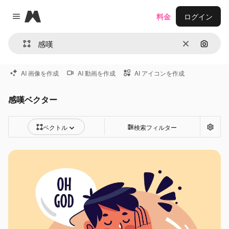
Magnific
料金
ログイン
Close menu
消去
画像で
AI 画像を作成
AI 動画を作成
AI アイコンを作成
感嘆ベクター
ベクトル
検索フィルター