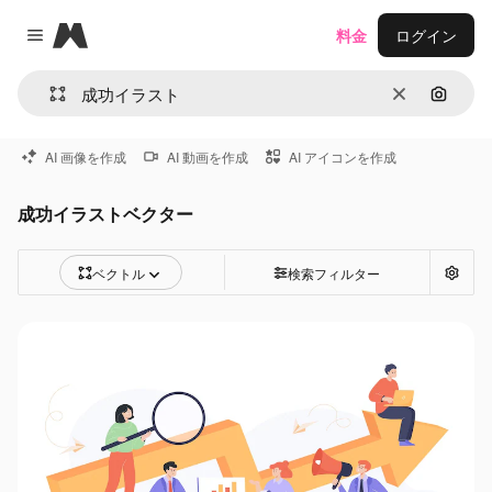
Magnific
料金
ログイン
Close menu
消去
画像で
AI 画像を作成
AI 動画を作成
AI アイコンを作成
成功イラストベクター
ベクトル
検索フィルター