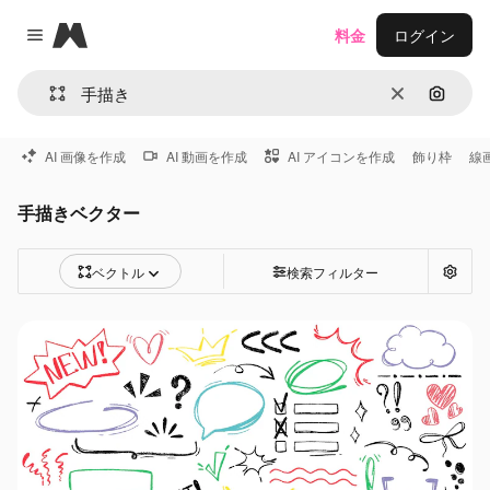
Magnific
料金
ログイン
Close menu
消去
画像で
AI 画像を作成
AI 動画を作成
AI アイコンを作成
飾り枠
線
手描きベクター
ベクトル
検索フィルター