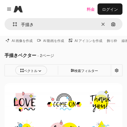
Magnific
料金
ログイン
Close menu
消去
画像で
AI 画像を作成
AI 動画を作成
AI アイコンを作成
飾り枠
線
手描きベクター
- 2ページ
ベクトル
検索フィルター