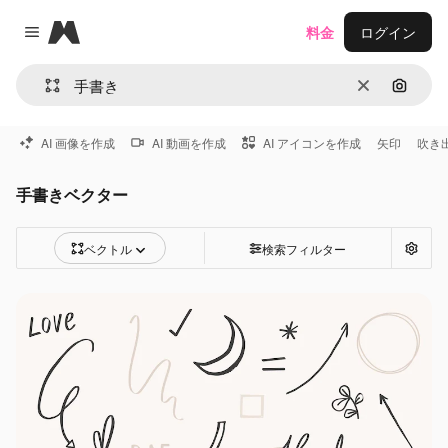
Magnific
料金
ログイン
Close menu
消去
画像で
AI 画像を作成
AI 動画を作成
AI アイコンを作成
矢印
吹き
手書きベクター
ベクトル
検索フィルター