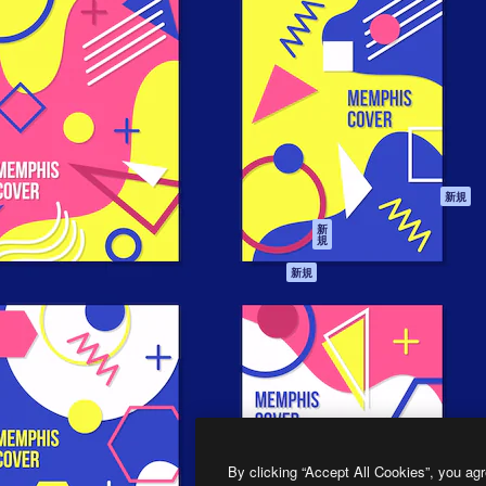
製品
はじめに
ティブ制作を導くためのプラ
Spaces
Academy
クリエイター、企業、代理
AI アシスタント
ドキュメント
含む100万人以上が利用して
AI 画像生成ツール
サポート
AI 動画生成ツール
利用規約
AI 音声合成ツール
プライバシーポリ
シー
ストックコンテン
ツ
オリジナル
新規
Claude/ChatGPT
クッキーポリシー
新
規
向けMCP
トラストセンター
エージェント
アフィリエイト
新規
API
法人向け
モバイルアプリ
すべてのMagnificツ
ール
2026
Freepik Company S.L.U.
無断複写・転載を禁じます
.
By clicking “Accept All Cookies”, you agr