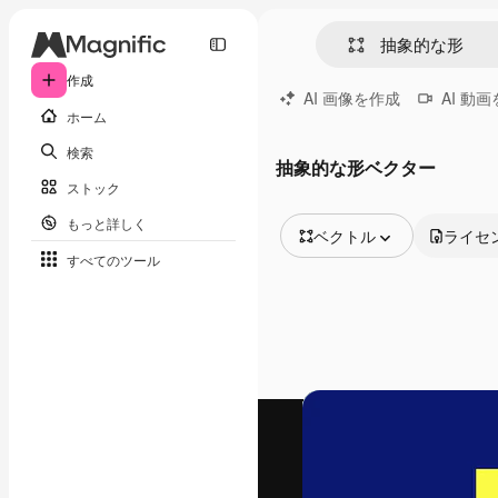
作成
AI 画像を作成
AI 動
ホーム
検索
抽象的な形ベクター
ストック
もっと詳しく
ベクトル
ライセ
すべてのツール
全ての画像
ベクトル
イラスト
写真
PSD
テンプレート
モックアップ
動画
映像素材
モーショングラフィックス
動画テンプレート
アイコン
3D モデル