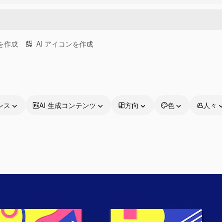
画を作成
AI アイコンを作成
ンス
AI 生成コンテンツ
方向
色
人々