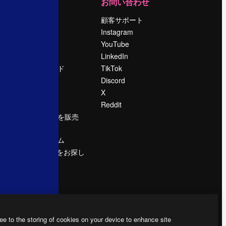
運営
お問い合わせ
料金
顧客サポート
会社概要
Instagram
Reviews
YouTube
採用情報
LinkedIn
検索トレンド
TikTok
ブログ
Discord
イベント
X
Slidesgo
Reddit
コンテンツを販売
する
プレスルーム
magnific.aiをお探し
ですか？
ee to the storing of cookies on your device to enhance site