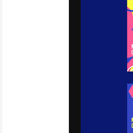
フォント
最高のクリエイ
ットフォーム。
店、スタジオを
います。
日本語
Copyright © 2010-