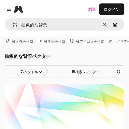
Magnific
料金
ログイン
Close menu
消去
画像で
AI 画像を作成
AI 動画を作成
AI アイコンを作成
雲
グラデ
抽象的な背景ベクター
ベクトル
検索フィルター