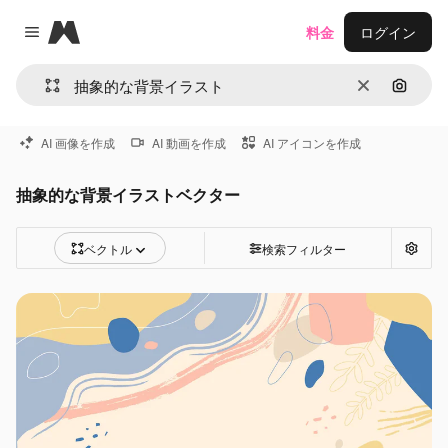
Magnific
料金
ログイン
Close menu
消去
画像で
AI 画像を作成
AI 動画を作成
AI アイコンを作成
抽象的な背景イラストベクター
ベクトル
検索フィルター