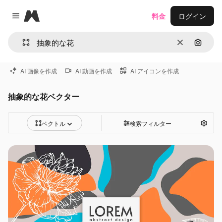
Magnific
料金
ログイン
Close menu
消去
画像で
AI 画像を作成
AI 動画を作成
AI アイコンを作成
抽象的な花ベクター
ベクトル
検索フィルター