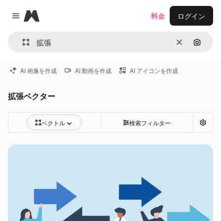
Magnific
料金
ログイン
Close menu
消去
画像で
AI 画像を作成
AI 動画を作成
AI アイコンを作成
拡張ベクター
ベクトル
検索フィルター