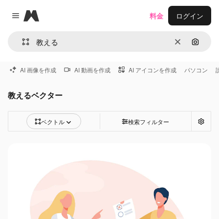
Magnific
料金
ログイン
Close menu
消去
画像で
AI 画像を作成
AI 動画を作成
AI アイコンを作成
パソコン
教えるベクター
ベクトル
検索フィルター