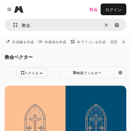
Magnific
料金
ログイン
Close menu
消去
画像で
AI 画像を作成
AI 動画を作成
AI アイコンを作成
背景
光
教会ベクター
ベクトル
検索フィルター