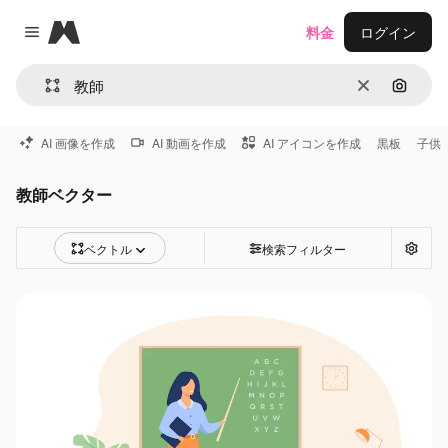
Magnific
料金
ログイン
Close menu
消去
画像で
AI 画像を作成
AI 動画を作成
AI アイコンを作成
黒板
子供
教師ベクター
ベクトル
検索フィルター