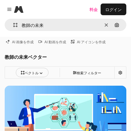
Magnific
料金
ログイン
Close menu
消去
画像で
AI 画像を作成
AI 動画を作成
AI アイコンを作成
教師の未来ベクター
ベクトル
検索フィルター