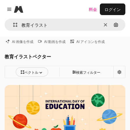
Magnific
料金
ログイン
Close menu
消去
画像で
AI 画像を作成
AI 動画を作成
AI アイコンを作成
教育イラストベクター
ベクトル
検索フィルター