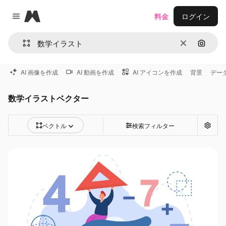
Magnific
料金
ログイン
Close menu
消去
画像で
AI 画像を作成
AI 動画を作成
AI アイコンを作成
背景
デー
数学イラストベクター
ベクトル
検索フィルター