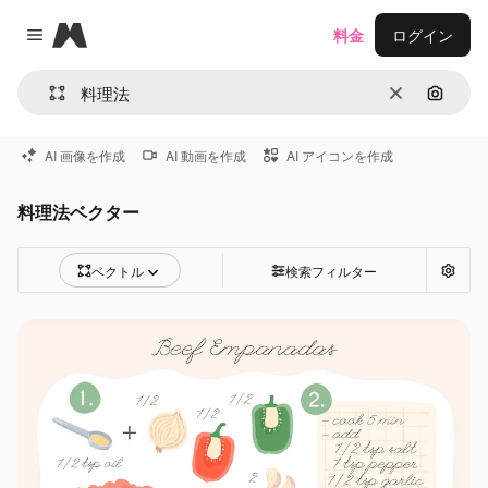
Magnific
料金
ログイン
Close menu
消去
画像で
AI 画像を作成
AI 動画を作成
AI アイコンを作成
料理法ベクター
ベクトル
検索フィルター