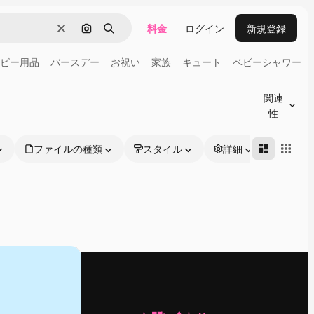
料金
ログイン
新規登録
消去
画像で検索
検索
ビー用品
バースデー
お祝い
家族
キュート
ベビーシャワー
関連
性
ファイルの種類
スタイル
詳細