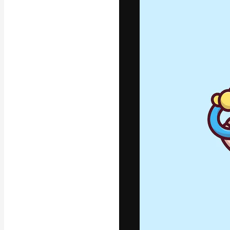
フォント
最高のクリエイ
ットフォーム。
店、スタジオを
います。
日本語
Copyright © 2010-