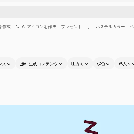
画を作成
AI アイコンを作成
プレゼント
手
パステルカラー
ベ
ンス
AI 生成コンテンツ
方向
色
人々