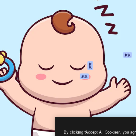
製品
はじめに
ティブ制作を導くためのプラ
Spaces
Academy
クリエイター、企業、代理
AI アシスタント
ドキュメント
含む100万人以上が利用して
AI 画像生成ツール
サポート
AI 動画生成ツール
利用規約
AI 音声合成ツール
プライバシーポリ
シー
ストックコンテン
ツ
オリジナル
新規
Claude/ChatGPT
クッキーポリシー
新
規
向けMCP
トラストセンター
エージェント
アフィリエイト
新規
API
法人向け
モバイルアプリ
すべてのMagnificツ
ール
2026
Freepik Company S.L.U.
無断複写・転載を禁じます
.
By clicking “Accept All Cookies”, you agr