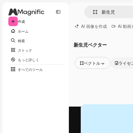
作成
AI 画像を作成
AI 動
ホーム
検索
新生児ベクター
ストック
もっと詳しく
ベクトル
ライセ
すべてのツール
全ての画像
ベクトル
イラスト
写真
PSD
テンプレート
モックアップ
動画
映像素材
モーショングラフィックス
動画テンプレート
アイコン
3D モデル