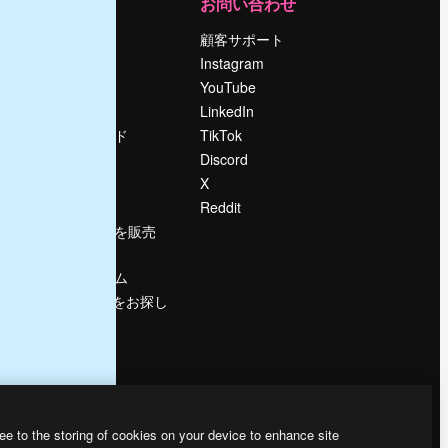
運営
お問い合わせ
料金
顧客サポート
会社概要
Instagram
Reviews
YouTube
採用情報
LinkedIn
検索トレンド
TikTok
ブログ
Discord
イベント
X
Slidesgo
Reddit
コンテンツを販売
する
プレスルーム
magnific.aiをお探し
ですか？
ee to the storing of cookies on your device to enhance site