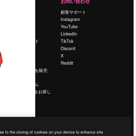
運営
お問い合わせ
料金
顧客サポート
会社概要
Instagram
Reviews
YouTube
採用情報
LinkedIn
検索トレンド
TikTok
ブログ
Discord
イベント
X
Slidesgo
Reddit
コンテンツを販売
する
プレスルーム
magnific.aiをお探し
ですか？
ee to the storing of cookies on your device to enhance site