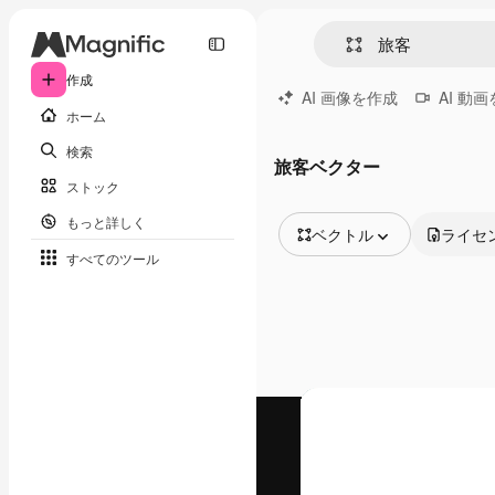
作成
AI 画像を作成
AI 動
ホーム
検索
旅客ベクター
ストック
もっと詳しく
ベクトル
ライセ
すべてのツール
全ての画像
ベクトル
イラスト
写真
PSD
テンプレート
モックアップ
動画
映像素材
モーショングラフィックス
動画テンプレート
アイコン
3D モデル