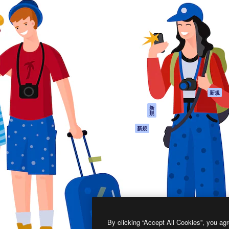
製品
はじめに
ティブ制作を導くためのプラ
Spaces
Academy
クリエイター、企業、代理
AI アシスタント
ドキュメント
含む100万人以上が利用して
AI 画像生成ツール
サポート
AI 動画生成ツール
利用規約
AI 音声合成ツール
プライバシーポリ
シー
ストックコンテン
ツ
オリジナル
新規
Claude/ChatGPT
クッキーポリシー
新
規
向けMCP
トラストセンター
エージェント
アフィリエイト
新規
API
法人向け
モバイルアプリ
すべてのMagnificツ
ール
2026
Freepik Company S.L.U.
無断複写・転載を禁じます
.
By clicking “Accept All Cookies”, you agr