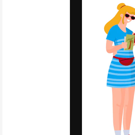
フォント
最高のクリエイ
ットフォーム。
店、スタジオを
います。
日本語
Copyright © 2010-