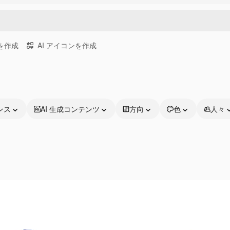
画を作成
AI アイコンを作成
ンス
AI 生成コンテンツ
方向
色
人々