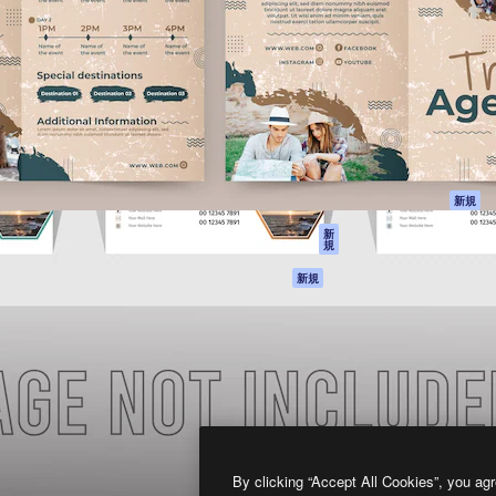
製品
はじめに
ティブ制作を導くためのプラ
Spaces
Academy
クリエイター、企業、代理
AI アシスタント
ドキュメント
含む100万人以上が利用して
AI 画像生成ツール
サポート
AI 動画生成ツール
利用規約
AI 音声合成ツール
プライバシーポリ
シー
ストックコンテン
ツ
オリジナル
新規
Claude/ChatGPT
クッキーポリシー
新
規
向けMCP
トラストセンター
エージェント
アフィリエイト
新規
API
法人向け
モバイルアプリ
すべてのMagnificツ
ール
2026
Freepik Company S.L.U.
無断複写・転載を禁じます
.
By clicking “Accept All Cookies”, you agr