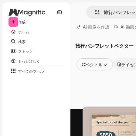
作成
AI 画像を作成
AI 動
ホーム
検索
旅行パンフレットベクター
ストック
もっと詳しく
ベクトル
ライセ
すべてのツール
全ての画像
ベクトル
イラスト
写真
PSD
テンプレート
モックアップ
動画
映像素材
モーショングラフィックス
動画テンプレート
アイコン
3D モデル