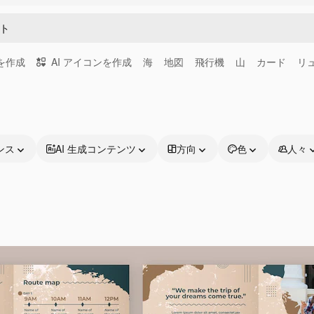
画を作成
AI アイコンを作成
海
地図
飛行機
山
カード
リ
ンス
AI 生成コンテンツ
方向
色
人々