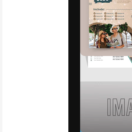
フォント
最高のクリエイ
ットフォーム。
店、スタジオを
います。
日本語
Copyright © 2010-