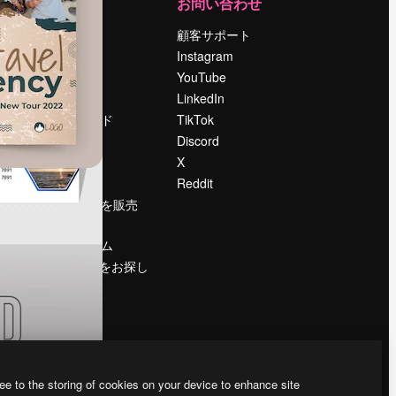
運営
お問い合わせ
料金
顧客サポート
会社概要
Instagram
Reviews
YouTube
採用情報
LinkedIn
検索トレンド
TikTok
ブログ
Discord
イベント
X
Slidesgo
Reddit
コンテンツを販売
する
プレスルーム
magnific.aiをお探し
ですか？
ee to the storing of cookies on your device to enhance site