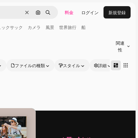
料金
ログイン
新規登録
消去
画像で検索
検索
ュックサック
カメラ
風景
世界旅行
船
関連
性
ファイルの種類
スタイル
詳細