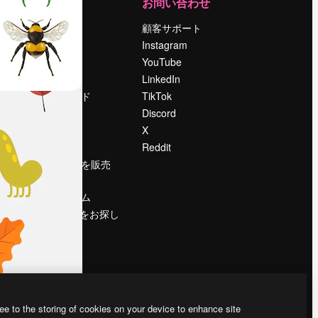
運営
お問い合わせ
料金
顧客サポート
会社概要
Instagram
Reviews
YouTube
採用情報
LinkedIn
検索トレンド
TikTok
ブログ
Discord
イベント
X
Slidesgo
Reddit
コンテンツを販売
する
プレスルーム
magnific.aiをお探し
ですか？
ee to the storing of cookies on your device to enhance site