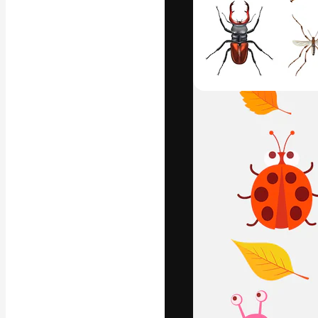
フォント
最高のクリエイ
ットフォーム。
店、スタジオを
います。
日本語
Copyright © 2010-