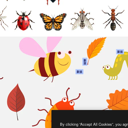
製品
はじめに
ティブ制作を導くためのプラ
Spaces
Academy
クリエイター、企業、代理
AI アシスタント
ドキュメント
含む100万人以上が利用して
AI 画像生成ツール
サポート
AI 動画生成ツール
利用規約
AI 音声合成ツール
プライバシーポリ
シー
ストックコンテン
ツ
オリジナル
新規
Claude/ChatGPT
クッキーポリシー
新
規
向けMCP
トラストセンター
エージェント
アフィリエイト
新規
API
法人向け
モバイルアプリ
すべてのMagnificツ
ール
2026
Freepik Company S.L.U.
無断複写・転載を禁じます
.
By clicking “Accept All Cookies”, you agr