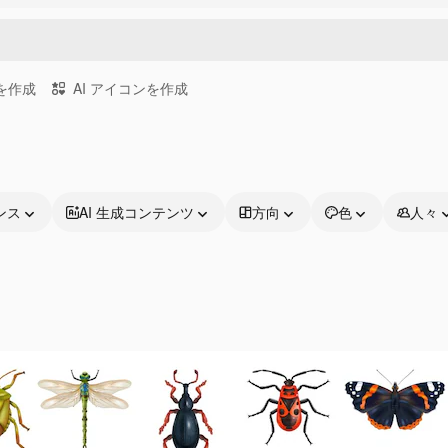
画を作成
AI アイコンを作成
ンス
AI 生成コンテンツ
方向
色
人々