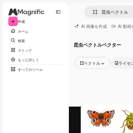
作成
AI 画像を作成
AI 動
ホーム
検索
昆虫ベクトルベクター
ストック
もっと詳しく
ベクトル
ライセ
すべてのツール
全ての画像
ベクトル
イラスト
写真
PSD
テンプレート
モックアップ
動画
映像素材
モーショングラフィックス
動画テンプレート
アイコン
3D モデル