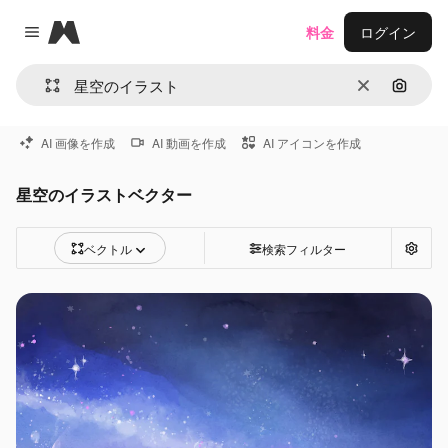
Magnific
料金
ログイン
Close menu
消去
画像で
AI 画像を作成
AI 動画を作成
AI アイコンを作成
星空のイラストベクター
ベクトル
検索フィルター