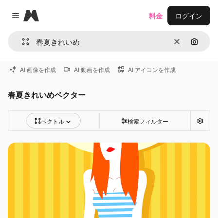
Magnific
料金
ログイン
Close menu
消去
画像で
AI 画像を作成
AI 動画を作成
AI アイコンを作成
春夏きれいめベクター
ベクトル
検索フィルター