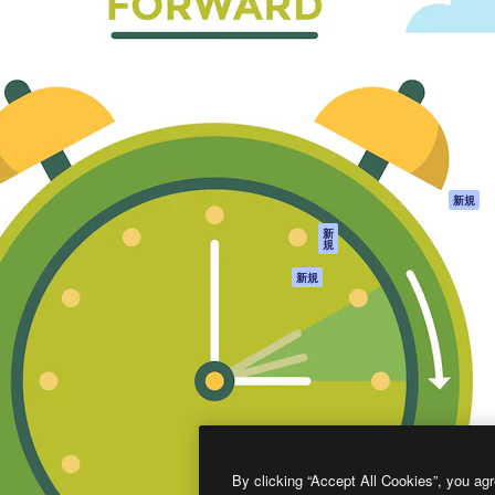
製品
はじめに
ティブ制作を導くためのプラ
Spaces
Academy
クリエイター、企業、代理
AI アシスタント
ドキュメント
含む100万人以上が利用して
AI 画像生成ツール
サポート
AI 動画生成ツール
利用規約
AI 音声合成ツール
プライバシーポリ
シー
ストックコンテン
ツ
オリジナル
新規
Claude/ChatGPT
クッキーポリシー
新
規
向けMCP
トラストセンター
エージェント
アフィリエイト
新規
API
法人向け
モバイルアプリ
すべてのMagnificツ
ール
2026
Freepik Company S.L.U.
無断複写・転載を禁じます
.
By clicking “Accept All Cookies”, you agr