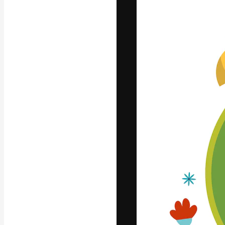
フォント
最高のクリエイ
ットフォーム。
店、スタジオを
います。
日本語
Copyright © 2010-