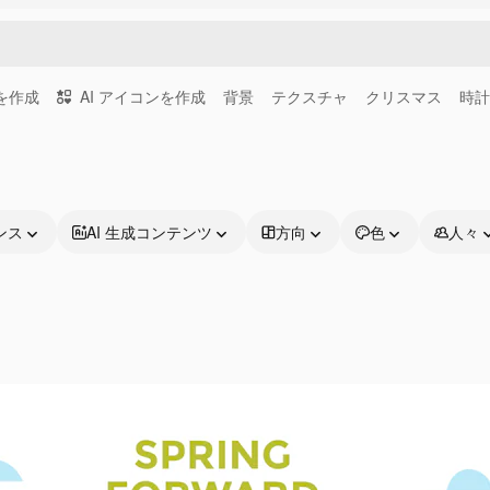
画を作成
AI アイコンを作成
背景
テクスチャ
クリスマス
時計
ンス
AI 生成コンテンツ
方向
色
人々