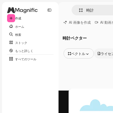
作成
AI 画像を作成
AI 動
ホーム
検索
時計ベクター
ストック
もっと詳しく
ベクトル
ライセ
すべてのツール
全ての画像
ベクトル
イラスト
写真
PSD
テンプレート
モックアップ
動画
映像素材
モーショングラフィックス
動画テンプレート
アイコン
3D モデル