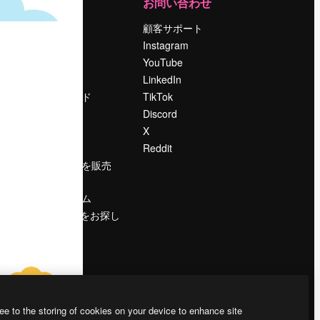
運営
お問い合わせ
料金
顧客サポート
会社概要
Instagram
Reviews
YouTube
採用情報
LinkedIn
検索トレンド
TikTok
ブログ
Discord
イベント
X
Slidesgo
Reddit
コンテンツを販売
する
プレスルーム
magnific.aiをお探し
ですか？
ee to the storing of cookies on your device to enhance site