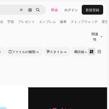
料金
ログイン
新規登録
消去
画像で検索
検索
台
宇宙
プレゼント
エンブレム
歯車
ストップウォッチ
星空
関連
性
ファイルの種類
スタイル
詳細