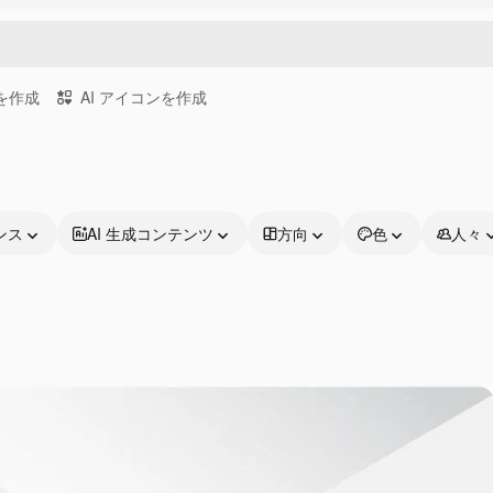
画を作成
AI アイコンを作成
ンス
AI 生成コンテンツ
方向
色
人々