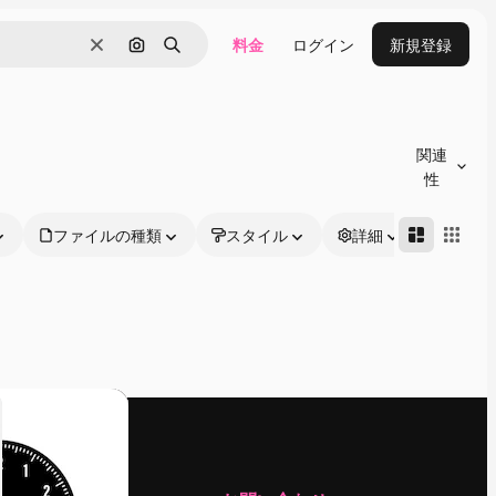
料金
ログイン
新規登録
消去
画像で検索
検索
関連
性
ファイルの種類
スタイル
詳細