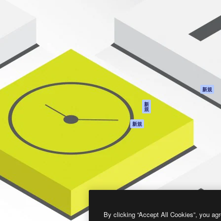
製品
はじめに
ティブ制作を導くためのプラ
Spaces
Academy
クリエイター、企業、代理
AI アシスタント
ドキュメント
含む100万人以上が利用して
AI 画像生成ツール
サポート
AI 動画生成ツール
利用規約
AI 音声合成ツール
プライバシーポリ
シー
ストックコンテン
ツ
オリジナル
新規
Claude/ChatGPT
クッキーポリシー
新
規
向けMCP
トラストセンター
エージェント
アフィリエイト
新規
API
法人向け
モバイルアプリ
すべてのMagnificツ
ール
2026
Freepik Company S.L.U.
無断複写・転載を禁じます
.
By clicking “Accept All Cookies”, you agr