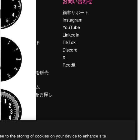
運営
お問い合わせ
料金
顧客サポート
会社概要
Instagram
Reviews
YouTube
採用情報
LinkedIn
検索トレンド
TikTok
ブログ
Discord
イベント
X
Slidesgo
Reddit
コンテンツを販売
する
プレスルーム
magnific.aiをお探し
ですか？
ee to the storing of cookies on your device to enhance site