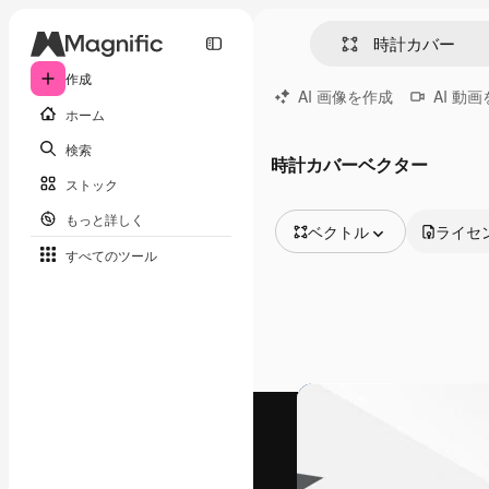
作成
AI 画像を作成
AI 動
ホーム
検索
時計カバーベクター
ストック
もっと詳しく
ベクトル
ライセ
すべてのツール
全ての画像
ベクトル
イラスト
写真
PSD
テンプレート
モックアップ
動画
映像素材
モーショングラフィックス
動画テンプレート
アイコン
3D モデル