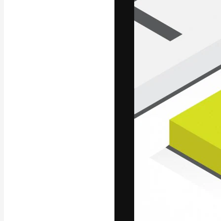
フォント
最高のクリエイ
ットフォーム。
店、スタジオを
います。
日本語
Copyright © 2010-