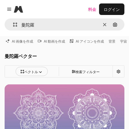
Magnific
料金
ログイン
Close menu
消去
画像で
AI 画像を作成
AI 動画を作成
AI アイコンを作成
背景
宇宙
曼陀羅ベクター
ベクトル
検索フィルター